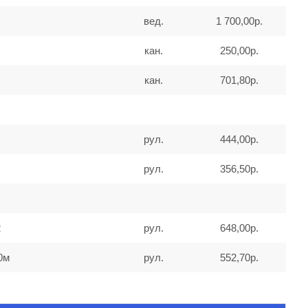
вед.
1 700,00р.
кан.
250,00р.
кан.
701,80р.
рул.
444,00р.
рул.
356,50р.
2
рул.
648,00р.
0м
рул.
552,70р.