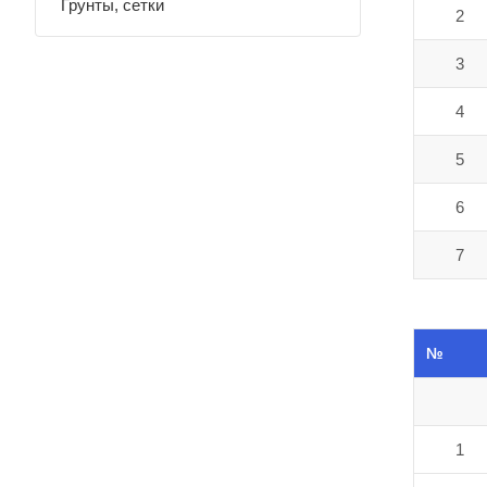
Грунты, сетки
2
3
4
5
6
7
№
1