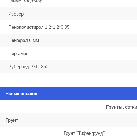
Глимс ВодоStop
Изовер
Пенополистирол 1,2*1,2*0,05
Пенофол 6 мм
Пергамин
Руберойд РКП-350
Наименование
Грунты, сетк
Грунт
Грунт "Тифенгрунд"