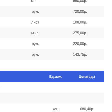
меш.
660,00р.
рул.
720,00р.
лист
108,00р.
м.кв.
275,00р.
рул.
220,00р.
рул.
143,75р.
Ед.изм.
Цена(ед.)
и
кан.
680,40р.