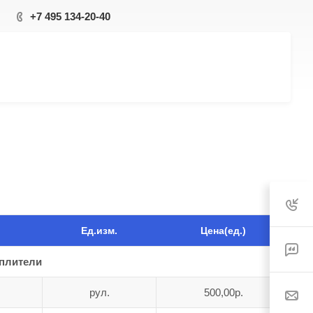
+7 495 134-20-40
Ед.изм.
Цена(ед.)
еплители
рул.
500,00р.