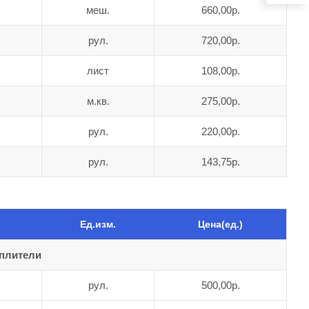
меш.
660,00р.
рул.
720,00р.
лист
108,00р.
м.кв.
275,00р.
рул.
220,00р.
рул.
143,75р.
Ед.изм.
Цена(ед.)
еплители
рул.
500,00р.