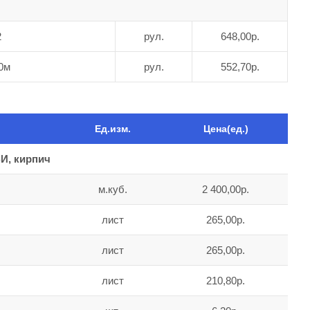
2
рул.
648,00р.
0м
рул.
552,70р.
Ед.изм.
Цена(ед.)
И, кирпич
м.куб.
2 400,00р.
лист
265,00р.
лист
265,00р.
лист
210,80р.