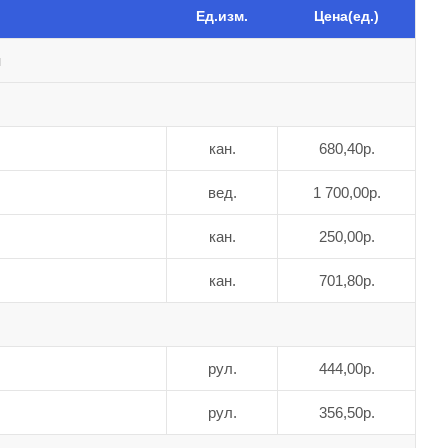
Ед.изм.
Цена(ед.)
и
кан.
680,40р.
вед.
1 700,00р.
кан.
250,00р.
кан.
701,80р.
рул.
444,00р.
рул.
356,50р.