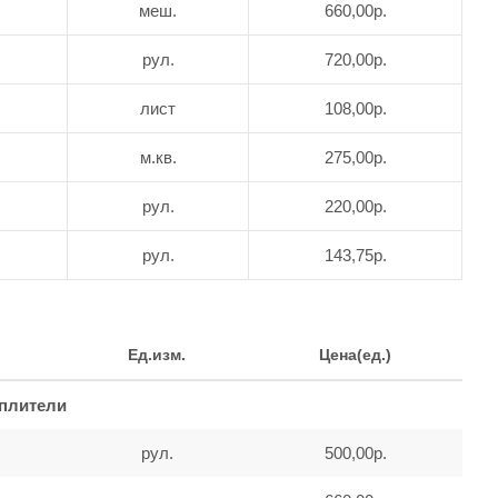
меш.
660,00р.
рул.
720,00р.
лист
108,00р.
м.кв.
275,00р.
рул.
220,00р.
рул.
143,75р.
Ед.изм.
Цена(ед.)
еплители
рул.
500,00р.